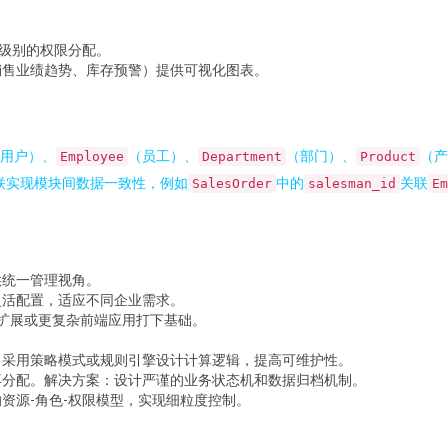
级别的权限分配。
销售业绩趋势、库存预警）提供可视化图表。
用户）、
（员工）、
（部门）、
（产
Employee
Department
Product
联实现模块间数据一致性，例如
中的
关联
SalesOrder
salesman_id
Em
供统一管理视角。
灵活配置，适应不同企业需求。
移动端扩展或更复杂前端应用打下基础。
：采用策略模式或规则引擎设计计算逻辑，提高可维护性。
再分配。解决方案：设计严谨的业务状态机和数据归档机制。
资源-角色-权限模型，实现细粒度控制。