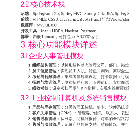
2.2 核心技术栈
后端
：SpringBoot 2.x, Spring MVC, Spring Data JPA, Spring 
前端
：HTML5, CSS3, JavaScript, Bootstrap, (可选)Vue.js/El
数据库
：MySQL 8.0
开发工具
：IntelliJ IDEA, Navicat, Postman
部署
：内嵌Tomcat，可打包为JAR独立运行
3. 核心功能模块详述
3.1 企业人事管理模块
组织架构管理
：以树形结构动态管理公司、部门、岗位
员工信息管理
：实现员工入职、转正、调岗、离职全生
考勤与薪酬管理
：集成考勤规则设定、打卡数据（可模
招聘与培训管理
：发布招聘职位、管理简历、安排面试
绩效考核
：设定考核周期与KPI指标，实现多维度绩效
3.2 工业控制计算机及系统销售模块
产品与库存管理
：分类管理工控机、板卡、软件系统等
客户关系管理（CRM）
：管理客户信息、联系人、跟
销售过程管理
：从线索、商机到报价、订单的全程跟踪
售后与项目管理
：记录产品售后支持、维修情况，并可