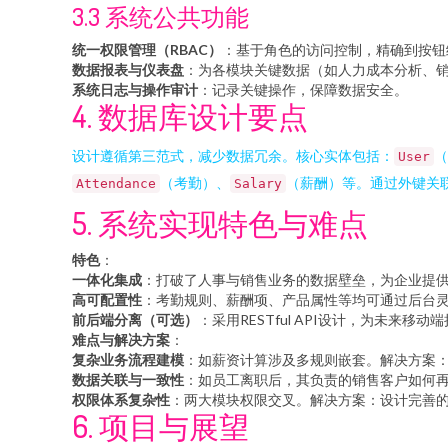
3.3 系统公共功能
统一权限管理（RBAC）
：基于角色的访问控制，精确到按钮
数据报表与仪表盘
：为各模块关键数据（如人力成本分析、
系统日志与操作审计
：记录关键操作，保障数据安全。
4. 数据库设计要点
设计遵循第三范式，减少数据冗余。核心实体包括：
（
User
（考勤）、
（薪酬）等。通过外键关
Attendance
Salary
5. 系统实现特色与难点
特色
：
一体化集成
：打破了人事与销售业务的数据壁垒，为企业提
高可配置性
：考勤规则、薪酬项、产品属性等均可通过后台
前后端分离（可选）
：采用RESTful API设计，为未来
难点与解决方案
：
复杂业务流程建模
：如薪资计算涉及多规则嵌套。解决方案
数据关联与一致性
：如员工离职后，其负责的销售客户如何
权限体系复杂性
：两大模块权限交叉。解决方案：设计完善的
6. 项目与展望